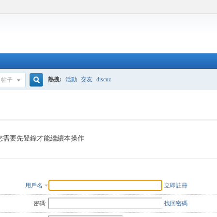
熱搜:
活動
交友
discuz
帖子
搜
索
您需要先登錄才能繼續本操作
用戶名
立即註冊
密碼:
找回密碼