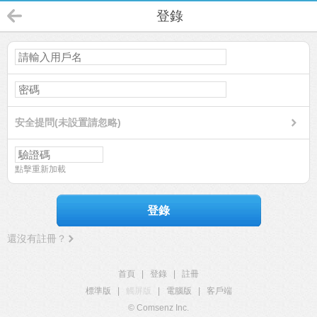
登錄
安全提問(未設置請忽略)
點擊重新加載
登錄
還沒有註冊？
首頁
|
登錄
|
註冊
標準版
|
觸屏版
|
電腦版
|
客戶端
© Comsenz Inc.