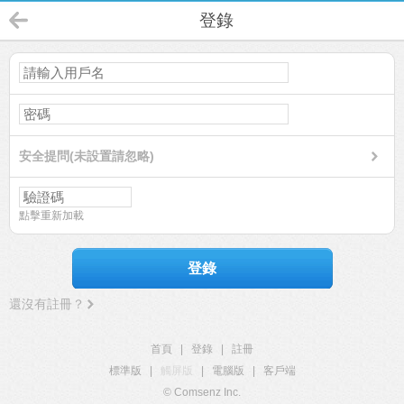
登錄
安全提問(未設置請忽略)
點擊重新加載
登錄
還沒有註冊？
首頁
|
登錄
|
註冊
標準版
|
觸屏版
|
電腦版
|
客戶端
© Comsenz Inc.