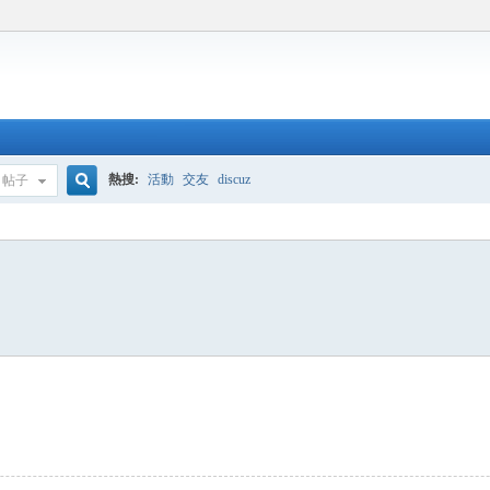
熱搜:
活動
交友
discuz
帖子
搜
索