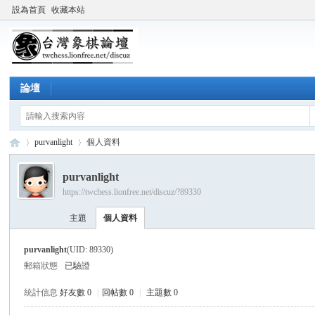
設為首頁
收藏本站
論壇
purvanlight
個人資料
purvanlight
https://twchess.lionfree.net/discuz/?89330
台
›
›
主題
個人資料
purvanlight
(UID: 89330)
郵箱狀態
已驗證
統計信息
好友數 0
|
回帖數 0
|
主題數 0