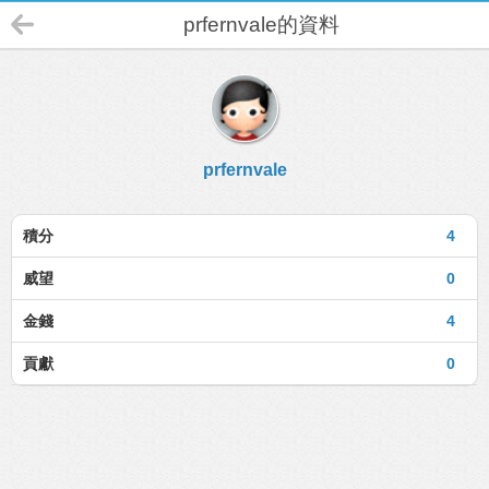
prfernvale的資料
prfernvale
積分
4
威望
0
金錢
4
貢獻
0