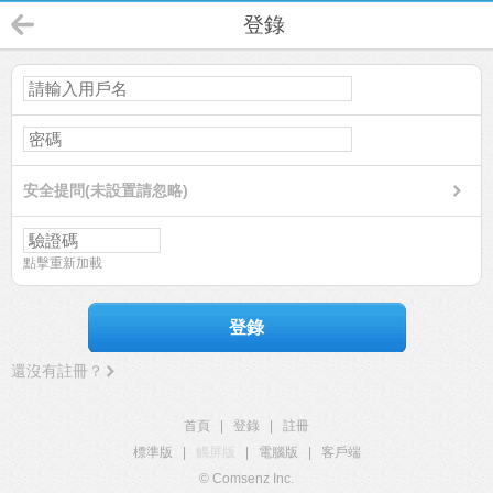
登錄
安全提問(未設置請忽略)
點擊重新加載
登錄
還沒有註冊？
首頁
|
登錄
|
註冊
標準版
|
觸屏版
|
電腦版
|
客戶端
© Comsenz Inc.