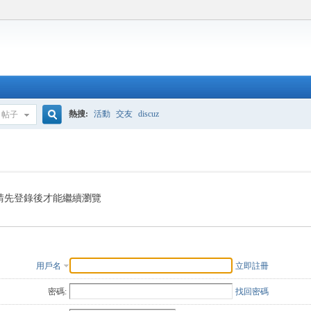
熱搜:
活動
交友
discuz
帖子
搜
索
請先登錄後才能繼續瀏覽
用戶名
立即註冊
密碼:
找回密碼