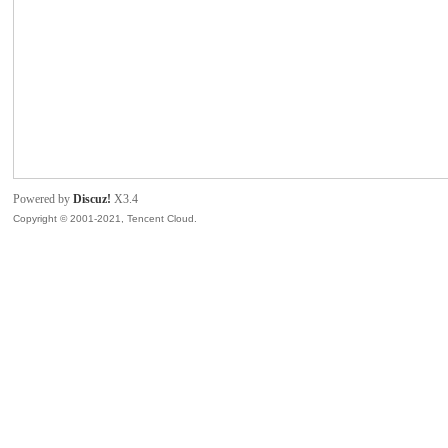
灣
Powered by
Discuz!
X3.4
Copyright © 2001-2021, Tencent Cloud.
象
棋