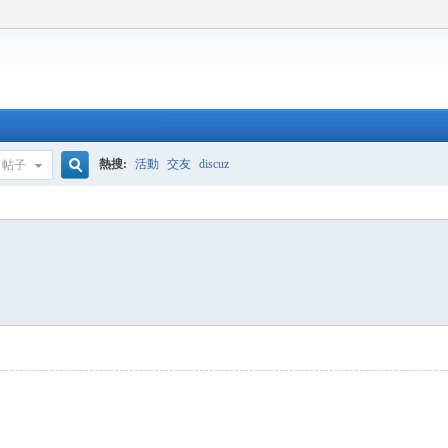
熱搜:
活動
交友
discuz
帖子
搜
索