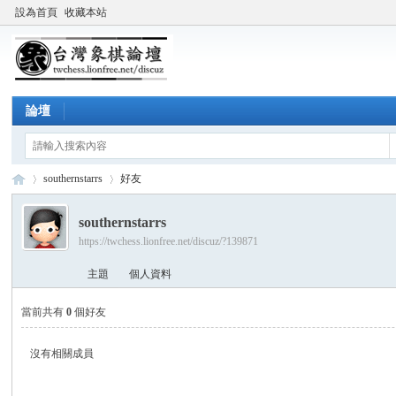
設為首頁
收藏本站
論壇
southernstarrs
好友
southernstarrs
https://twchess.lionfree.net/discuz/?139871
台
›
›
主題
個人資料
當前共有
0
個好友
沒有相關成員