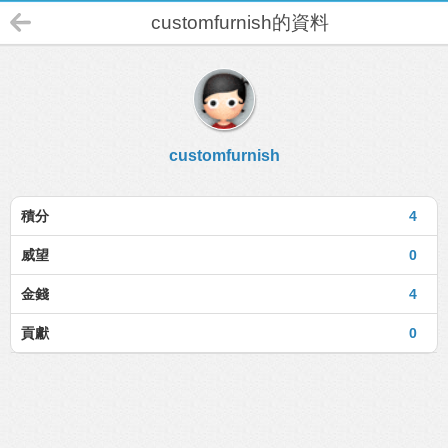
customfurnish的資料
customfurnish
積分
4
威望
0
金錢
4
貢獻
0