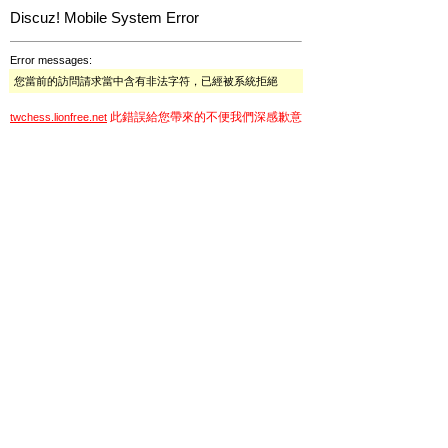
Discuz! Mobile System Error
Error messages:
您當前的訪問請求當中含有非法字符，已經被系統拒絕
此錯誤給您帶來的不便我們深感歉意
twchess.lionfree.net