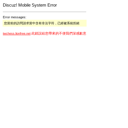
Discuz! Mobile System Error
Error messages:
您當前的訪問請求當中含有非法字符，已經被系統拒絕
此錯誤給您帶來的不便我們深感歉意
twchess.lionfree.net