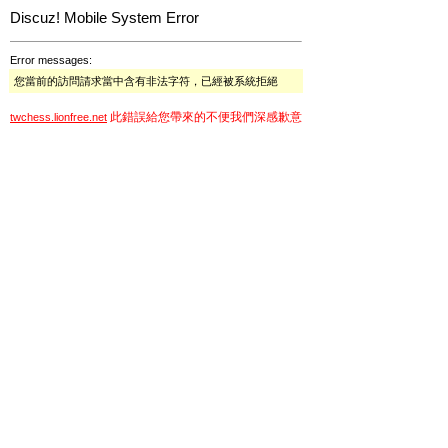
Discuz! Mobile System Error
Error messages:
您當前的訪問請求當中含有非法字符，已經被系統拒絕
此錯誤給您帶來的不便我們深感歉意
twchess.lionfree.net