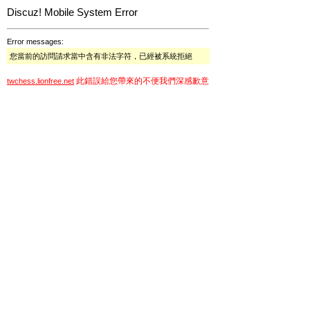
Discuz! Mobile System Error
Error messages:
您當前的訪問請求當中含有非法字符，已經被系統拒絕
此錯誤給您帶來的不便我們深感歉意
twchess.lionfree.net