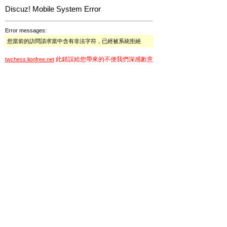
Discuz! Mobile System Error
Error messages:
您當前的訪問請求當中含有非法字符，已經被系統拒絕
此錯誤給您帶來的不便我們深感歉意
twchess.lionfree.net