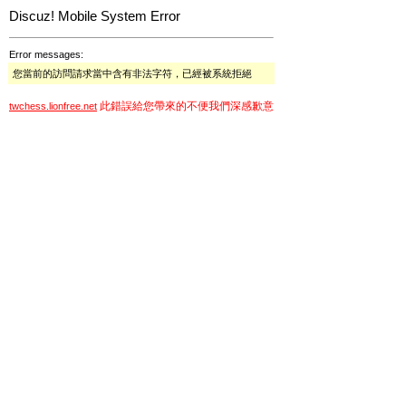
Discuz! Mobile System Error
Error messages:
您當前的訪問請求當中含有非法字符，已經被系統拒絕
此錯誤給您帶來的不便我們深感歉意
twchess.lionfree.net