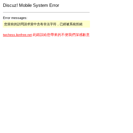
Discuz! Mobile System Error
Error messages:
您當前的訪問請求當中含有非法字符，已經被系統拒絕
此錯誤給您帶來的不便我們深感歉意
twchess.lionfree.net