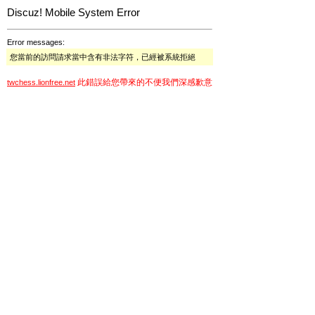
Discuz! Mobile System Error
Error messages:
您當前的訪問請求當中含有非法字符，已經被系統拒絕
此錯誤給您帶來的不便我們深感歉意
twchess.lionfree.net