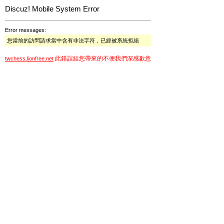
Discuz! Mobile System Error
Error messages:
您當前的訪問請求當中含有非法字符，已經被系統拒絕
此錯誤給您帶來的不便我們深感歉意
twchess.lionfree.net