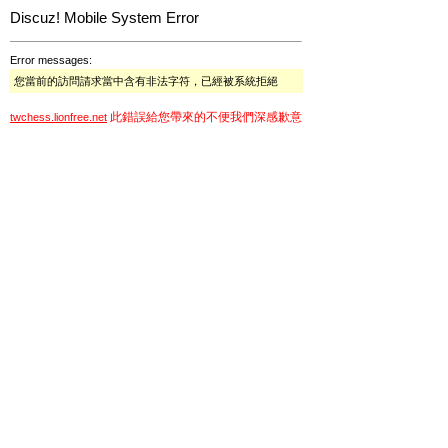
Discuz! Mobile System Error
Error messages:
您當前的訪問請求當中含有非法字符，已經被系統拒絕
此錯誤給您帶來的不便我們深感歉意
twchess.lionfree.net