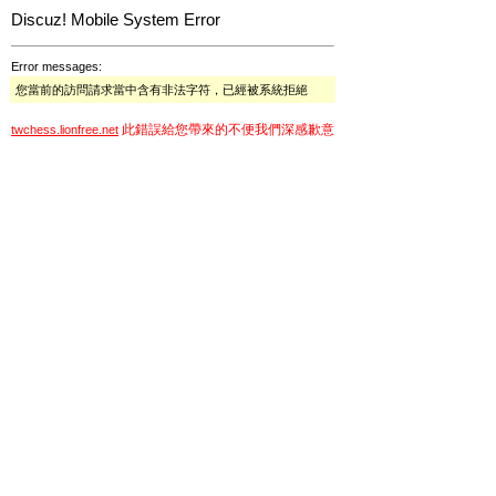
Discuz! Mobile System Error
Error messages:
您當前的訪問請求當中含有非法字符，已經被系統拒絕
此錯誤給您帶來的不便我們深感歉意
twchess.lionfree.net