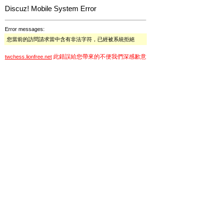
Discuz! Mobile System Error
Error messages:
您當前的訪問請求當中含有非法字符，已經被系統拒絕
此錯誤給您帶來的不便我們深感歉意
twchess.lionfree.net