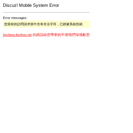
Discuz! Mobile System Error
Error messages:
您當前的訪問請求當中含有非法字符，已經被系統拒絕
此錯誤給您帶來的不便我們深感歉意
twchess.lionfree.net