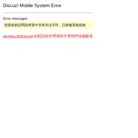
Discuz! Mobile System Error
Error messages:
您當前的訪問請求當中含有非法字符，已經被系統拒絕
此錯誤給您帶來的不便我們深感歉意
twchess.lionfree.net