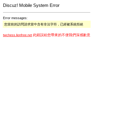
Discuz! Mobile System Error
Error messages:
您當前的訪問請求當中含有非法字符，已經被系統拒絕
此錯誤給您帶來的不便我們深感歉意
twchess.lionfree.net