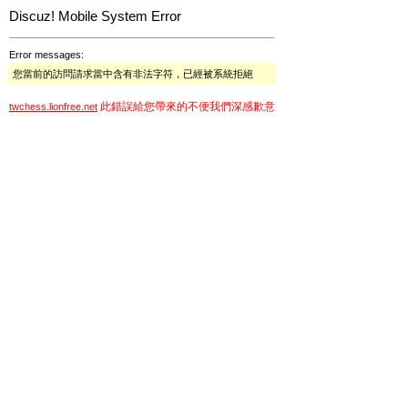
Discuz! Mobile System Error
Error messages:
您當前的訪問請求當中含有非法字符，已經被系統拒絕
此錯誤給您帶來的不便我們深感歉意
twchess.lionfree.net