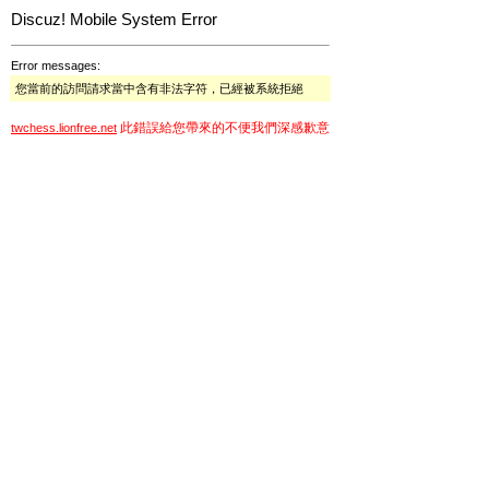
Discuz! Mobile System Error
Error messages:
您當前的訪問請求當中含有非法字符，已經被系統拒絕
此錯誤給您帶來的不便我們深感歉意
twchess.lionfree.net