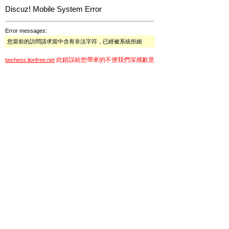
Discuz! Mobile System Error
Error messages:
您當前的訪問請求當中含有非法字符，已經被系統拒絕
此錯誤給您帶來的不便我們深感歉意
twchess.lionfree.net