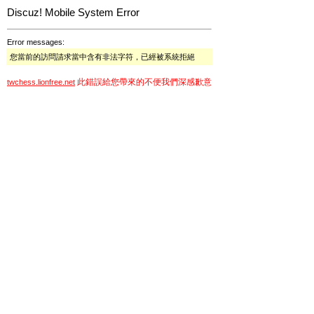
Discuz! Mobile System Error
Error messages:
您當前的訪問請求當中含有非法字符，已經被系統拒絕
此錯誤給您帶來的不便我們深感歉意
twchess.lionfree.net