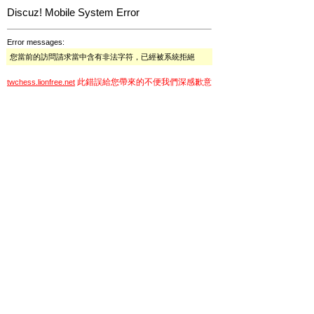
Discuz! Mobile System Error
Error messages:
您當前的訪問請求當中含有非法字符，已經被系統拒絕
此錯誤給您帶來的不便我們深感歉意
twchess.lionfree.net