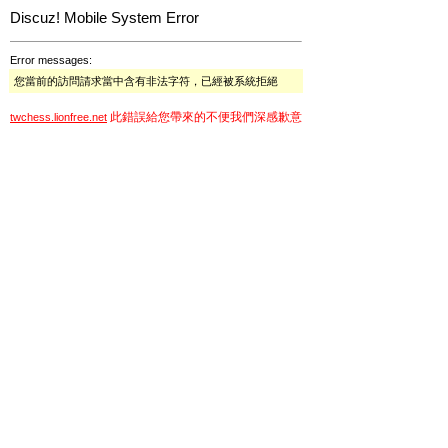
Discuz! Mobile System Error
Error messages:
您當前的訪問請求當中含有非法字符，已經被系統拒絕
此錯誤給您帶來的不便我們深感歉意
twchess.lionfree.net