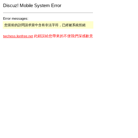
Discuz! Mobile System Error
Error messages:
您當前的訪問請求當中含有非法字符，已經被系統拒絕
此錯誤給您帶來的不便我們深感歉意
twchess.lionfree.net