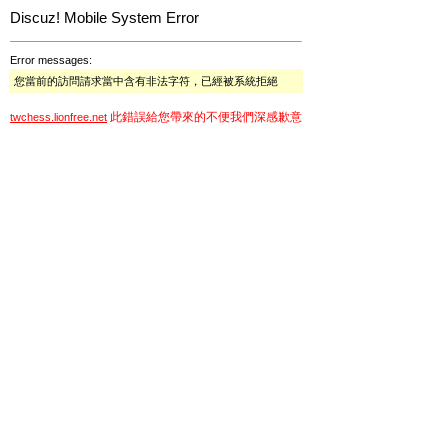
Discuz! Mobile System Error
Error messages:
您當前的訪問請求當中含有非法字符，已經被系統拒絕
此錯誤給您帶來的不便我們深感歉意
twchess.lionfree.net