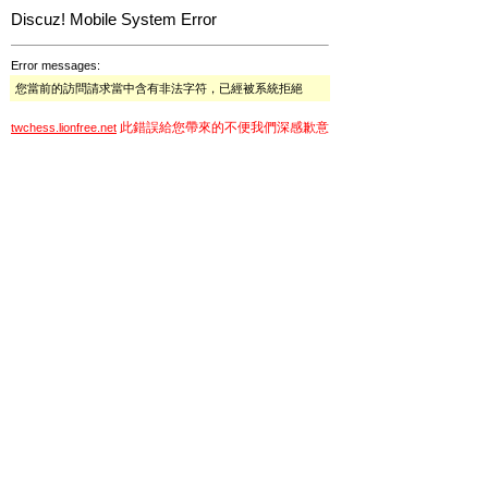
Discuz! Mobile System Error
Error messages:
您當前的訪問請求當中含有非法字符，已經被系統拒絕
此錯誤給您帶來的不便我們深感歉意
twchess.lionfree.net