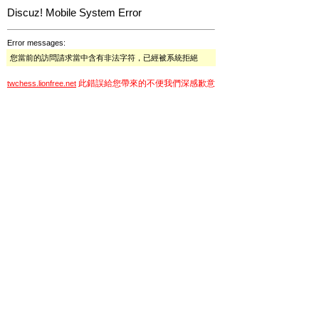
Discuz! Mobile System Error
Error messages:
您當前的訪問請求當中含有非法字符，已經被系統拒絕
此錯誤給您帶來的不便我們深感歉意
twchess.lionfree.net