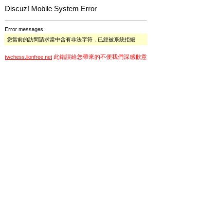
Discuz! Mobile System Error
Error messages:
您當前的訪問請求當中含有非法字符，已經被系統拒絕
此錯誤給您帶來的不便我們深感歉意
twchess.lionfree.net