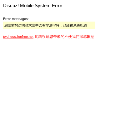
Discuz! Mobile System Error
Error messages:
您當前的訪問請求當中含有非法字符，已經被系統拒絕
此錯誤給您帶來的不便我們深感歉意
twchess.lionfree.net