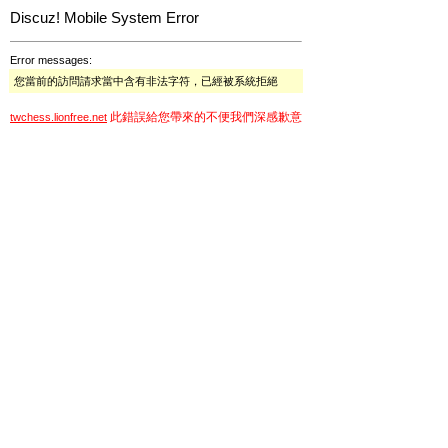
Discuz! Mobile System Error
Error messages:
您當前的訪問請求當中含有非法字符，已經被系統拒絕
此錯誤給您帶來的不便我們深感歉意
twchess.lionfree.net