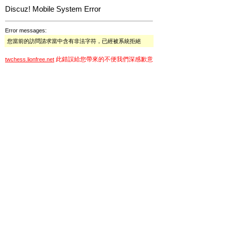
Discuz! Mobile System Error
Error messages:
您當前的訪問請求當中含有非法字符，已經被系統拒絕
此錯誤給您帶來的不便我們深感歉意
twchess.lionfree.net