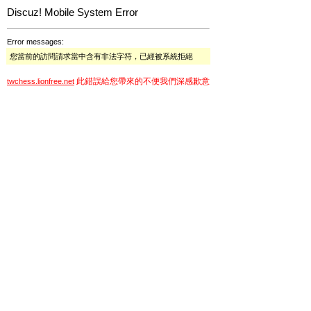
Discuz! Mobile System Error
Error messages:
您當前的訪問請求當中含有非法字符，已經被系統拒絕
此錯誤給您帶來的不便我們深感歉意
twchess.lionfree.net