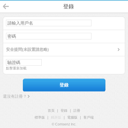
登錄
安全提問(未設置請忽略)
點擊重新加載
登錄
還沒有註冊？
首頁
|
登錄
|
註冊
標準版
|
觸屏版
|
電腦版
|
客戶端
© Comsenz Inc.