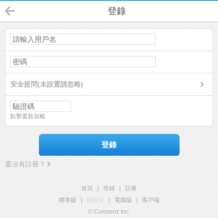
登錄
安全提問(未設置請忽略)
點擊重新加載
登錄
還沒有註冊？
首頁
|
登錄
|
註冊
標準版
|
觸屏版
|
電腦版
|
客戶端
© Comsenz Inc.