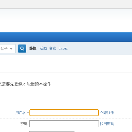
熱搜:
活動
交友
discuz
帖子
搜
索
您需要先登錄才能繼續本操作
用戶名
立即註冊
密碼:
找回密碼