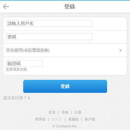
登錄
安全提問(未設置請忽略)
點擊重新加載
登錄
還沒有註冊？
首頁
|
登錄
|
註冊
標準版
|
觸屏版
|
電腦版
|
客戶端
© Comsenz Inc.