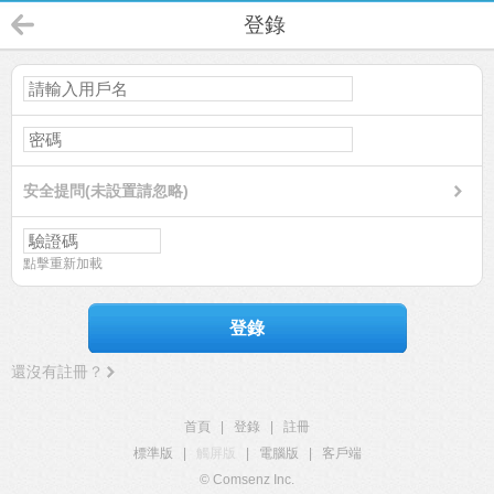
登錄
安全提問(未設置請忽略)
點擊重新加載
登錄
還沒有註冊？
首頁
|
登錄
|
註冊
標準版
|
觸屏版
|
電腦版
|
客戶端
© Comsenz Inc.