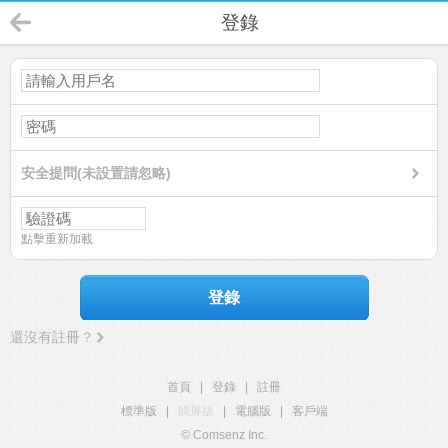
登錄
安全提問(未設置請忽略)
點擊重新加載
登錄
還沒有註冊？
首頁
|
登錄
|
註冊
標準版
|
觸屏版
|
電腦版
|
客戶端
© Comsenz Inc.