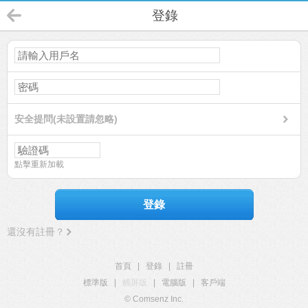
登錄
安全提問(未設置請忽略)
點擊重新加載
登錄
還沒有註冊？
首頁
|
登錄
|
註冊
標準版
|
觸屏版
|
電腦版
|
客戶端
© Comsenz Inc.