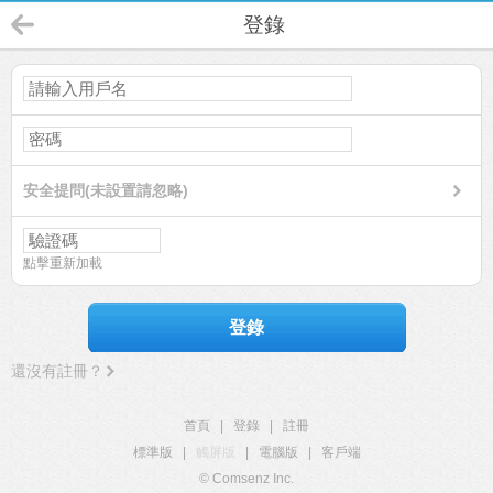
登錄
安全提問(未設置請忽略)
點擊重新加載
登錄
還沒有註冊？
首頁
|
登錄
|
註冊
標準版
|
觸屏版
|
電腦版
|
客戶端
© Comsenz Inc.