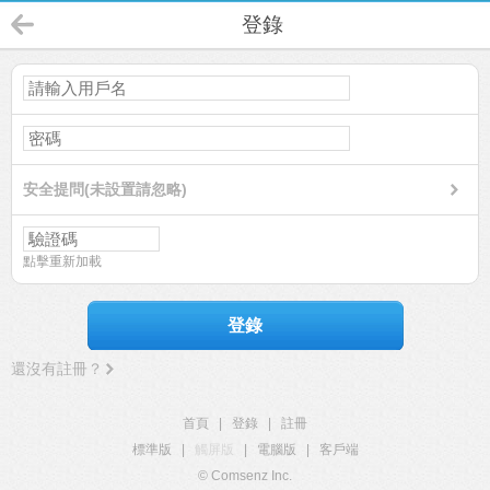
登錄
安全提問(未設置請忽略)
點擊重新加載
登錄
還沒有註冊？
首頁
|
登錄
|
註冊
標準版
|
觸屏版
|
電腦版
|
客戶端
© Comsenz Inc.