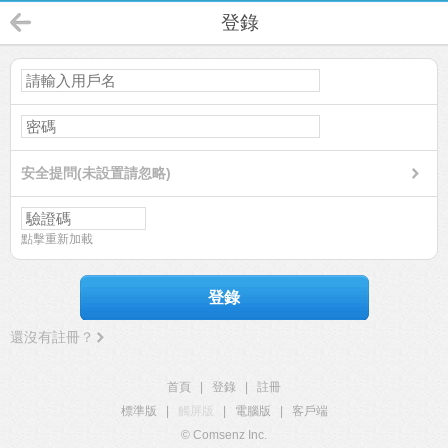
登錄
安全提問(未設置請忽略)
點擊重新加載
登錄
還沒有註冊？
首頁
|
登錄
|
註冊
標準版
|
觸屏版
|
電腦版
|
客戶端
© Comsenz Inc.