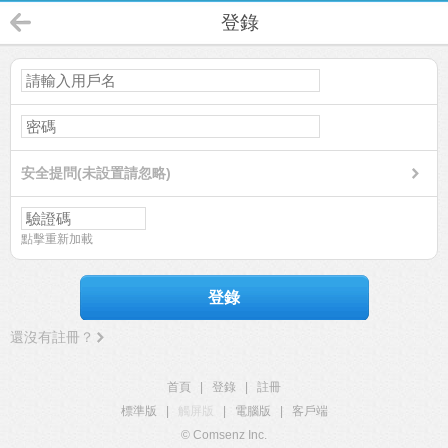
登錄
安全提問(未設置請忽略)
點擊重新加載
登錄
還沒有註冊？
首頁
|
登錄
|
註冊
標準版
|
觸屏版
|
電腦版
|
客戶端
© Comsenz Inc.